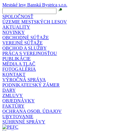
Mestské lesy Banská Bystrica s.r.o.
SPOLOČNOSŤ
ÚZEMIE MESTSKÝCH LESOV
AKTUALITY
NOVINKY
OBCHODNÉ SÚŤAŽE
VEREJNÉ SÚŤAŽE
OBCHOD A SLUŽBY
PRÁCA S VEREJNOSŤOU
PUBLIKÁCIE
MÉDIA A TLAČ
FOTOGALÉRIA
KONTAKT
VÝROČNÁ SPRÁVA
PODNIKATEĽSKÝ ZÁMER
DARY
ZMLUVY
OBJEDNÁVKY
FAKTÚRY
OCHRANA OSOB. ÚDAJOV
UBYTOVANIE
SÚHRNNÉ SPRÁVY