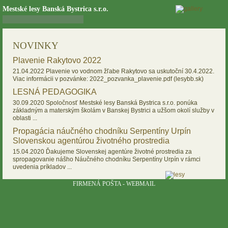
Mestské lesy Banská Bystrica s.r.o.
NOVINKY
Plavenie Rakytovo 2022
21.04.2022
Plavenie vo vodnom žľabe Rakytovo sa uskutoční 30.4.2022.
Viac informácii v pozvánke: 2022_pozvanka_plavenie.pdf (lesybb.sk)
LESNÁ PEDAGOGIKA
30.09.2020
Spoločnosť Mestské lesy Banská Bystrica s.r.o. ponúka
základným a materským školám v Banskej Bystrici a užšom okolí služby v
oblasti ...
Propagácia náučného chodníku Serpentíny Urpín
Slovenskou agentúrou životného prostredia
15.04.2020
Ďakujeme Slovenskej agentúre životné prostredia za
spropagovanie nášho Náučného chodníku Serpentíny Urpín v rámci
uvedenia príkladov ...
FIRMENÁ POŠTA -
WEBMAIL